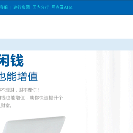
客服
建行集团
国内分行
网点及ATM
|