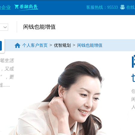
微企业
客服热线：95533
在线
闲钱也能增值
>
>
个人客户首页
优智规划
闲钱也能增值